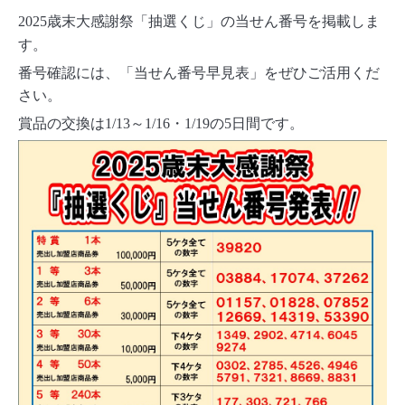
2025
歳末大感謝祭「抽選くじ」の当せん番号を掲載しま
す。
番号確認には、「当せん番号早見表」をぜひご活用くだ
さい。
賞品の交換は
1/13
～
1/16
・
1/19
の
5
日間です。